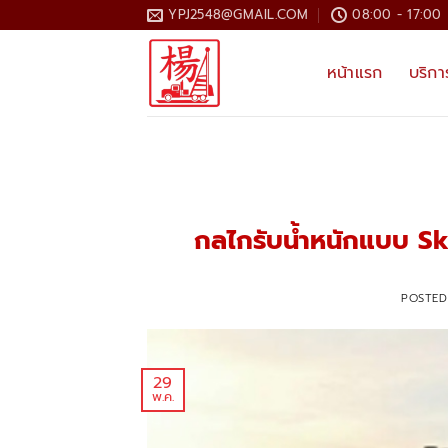
YPJ
2548
@GMAIL.COM
08:00 - 17:00
หน้าแรก
บริกา
กลไกรับน้ำหนักแบบ Ski
POSTE
29
พ.ค.