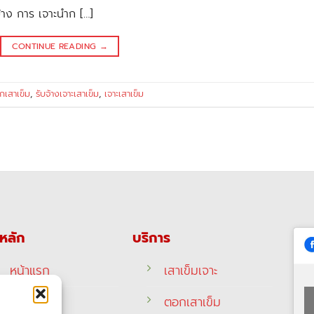
้าง การ เจาะนำก […]
CONTINUE READING
→
กเสาเข็ม
,
รับจ้างเจาะเสาเข็ม
,
เจาะเสาเข็ม
ูหลัก
บริการ
หน้าแรก
เสาเข็มเจาะ
บริการ
ตอกเสาเข็ม