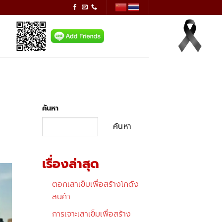
ค้นหา
ค้นหา
เรื่องล่าสุด
ตอกเสาเข็มเพื่อสร้างโกดัง
สินค้า
การเจาะเสาเข็มเพื่อสร้าง