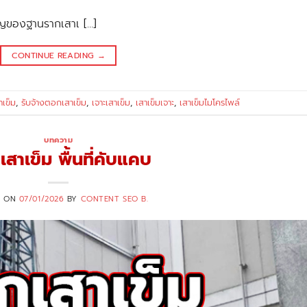
ัญของฐานรากเสาเ […]
CONTINUE READING
→
เข็ม
,
รับจ้างตอกเสาเข็ม
,
เจาะเสาเข็ม
,
เสาเข็มเจาะ
,
เสาเข็มไมโครไพล์
บทความ
สาเข็ม พื้นที่คับแคบ
D ON
07/01/2026
BY
CONTENT SEO B.