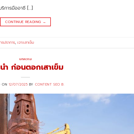
ริการมืออาชี […]
CONTINUE READING
→
ุทรปราการ
,
เจาะเสาเข็ม
บทความ
ะนำ ก่อนตอกเสาเข็ม
D ON
12/07/2025
BY
CONTENT SEO B.