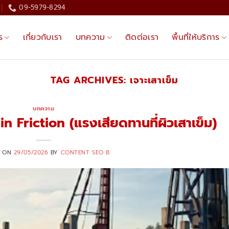
09-5979-8294
ร
เกี่ยวกับเรา
บทความ
ติดต่อเรา
พื้นที่ให้บริการ
TAG ARCHIVES:
เจาะเสาเข็ม
บทความ
n Friction (แรงเสียดทานที่ผิวเสาเข็ม)
D ON
29/05/2026
BY
CONTENT SEO B.