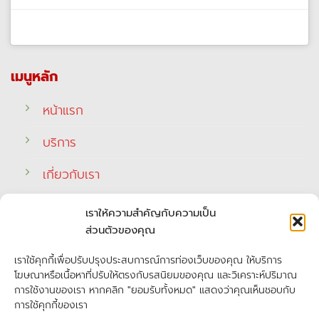
เมนูหลัก
หน้าแรก
บริการ
เกี่ยวกับเรา
ติดต่อเรา
เราให้ความสำคัญกับความเป็น
ส่วนตัวของคุณ
เราใช้คุกกี้เพื่อปรับปรุงประสบการณ์การท่องเว็บของคุณ ให้บริการ
บริการ
โฆษณาหรือเนื้อหาที่ปรับให้ตรงกับรสนิยมของคุณ และวิเคราะห์ปริมาณ
การใช้งานของเรา หากคลิก "ยอมรับทั้งหมด" แสดงว่าคุณเห็นชอบกับ
เสาเข็มเจาะ
การใช้คุกกี้ของเรา