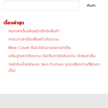
ค้นหา
เรื่องล่าสุด
ตอกเสาเข็มเพื่อสร้างโกดังสินค้า
การเจาะเสาเข็มเพื่อสร้างโรงงาน
Blow Count คืออะไรในงานตอกเสาเข็ม
เสริมฐานรากโรงงาน ต่อเติมภายในโรงงาน ด้วยเสาเข็ม
กลไกรับน้ำหนักแบบ Skin Friction (แรงเสียดทานที่ผิวเสา
เข็ม)