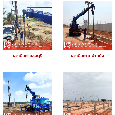
เสาเข็มเจาะชลบุรี
เสาเข็มเจาะ บ้านบึง