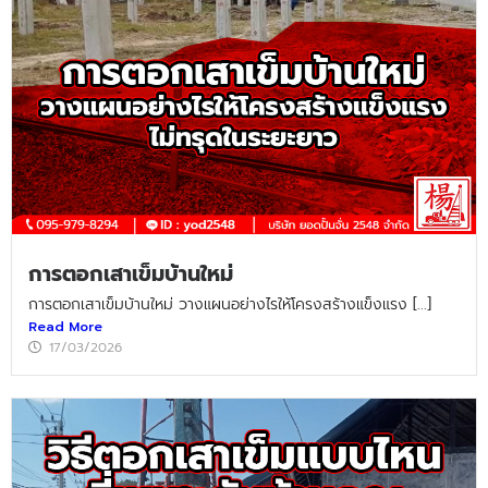
การตอกเสาเข็มบ้านใหม่
การตอกเสาเข็มบ้านใหม่ วางแผนอย่างไรให้โครงสร้างแข็งแรง [...]
Read More
17/03/2026