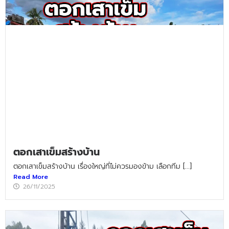
ตอกเสาเข็มสร้างบ้าน
ตอกเสาเข็มสร้างบ้าน เรื่องใหญ่ที่ไม่ควรมองข้าม เลือกทีม [...]
Read More
26/11/2025