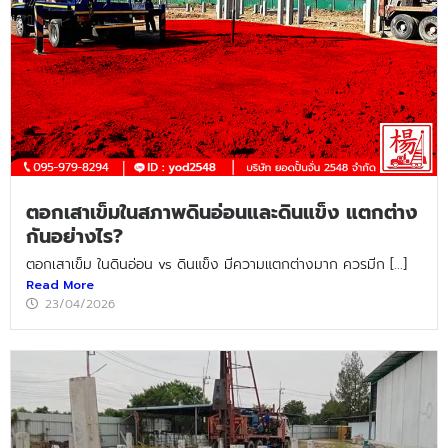
ตอกเสาเข็มในสภาพดินอ่อนและดินแข็ง แตกต่าง
กันอย่างไร?
ตอกเสาเข็ม ในดินอ่อน vs ดินแข็ง มีความแตกต่างมาก ควรมีก [...]
Read More
23/04/2026