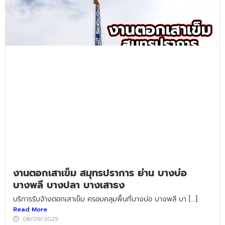
งานตอกเสาเข็ม สมุทรปราการ ย่าน บางบ่อ
บางพลี บางปลา บางเสาธง
บริการรับจ้างตอกเสาเข็ม ครอบคลุมพื้นที่บางบ่อ บางพลี บา [...]
Read More
08/09/2025