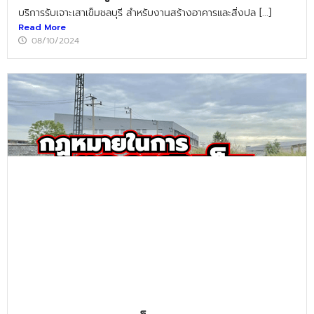
บริการรับเจาะเสาเข็มชลบุรี สำหรับงานสร้างอาคารและสิ่งปล [...]
Read More
08/10/2024