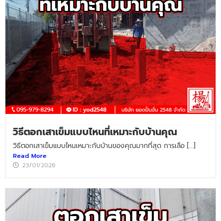
วิธีตอกเสาเข็มแบบไหนที่เหมาะกับบ้านคุณ
วิธีตอกเสาเข็มแบบไหนเหมาะกับบ้านของคุณมากที่สุด การเลือ [...]
Read More
23/01/2026