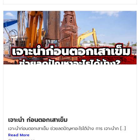
เจาะนำ ก่อนตอกเสาเข็ม
เจาะนำก่อนตอกเสาเข็ม ช่วยลดปัญหาอะไรได้บ้าง การ เจาะนำก [...]
Read More