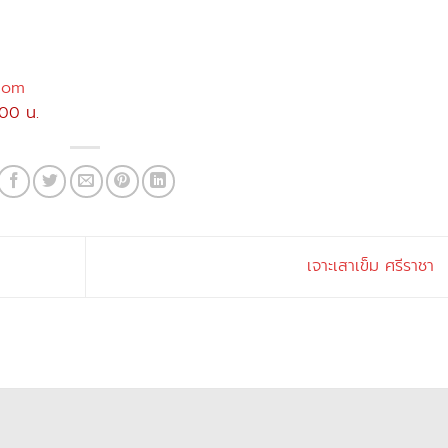
com
:00 น.
เจาะเสาเข็ม ศรีราชา