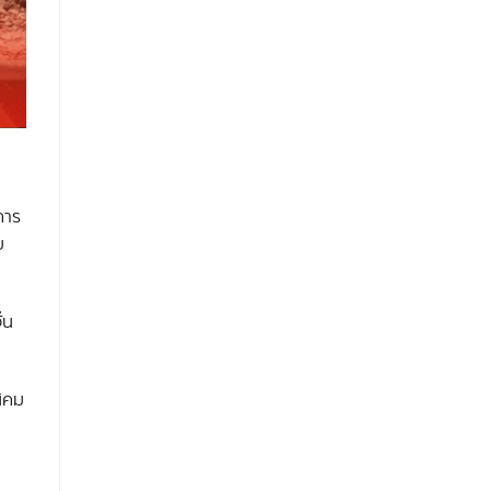
การ
ย
่น
ิคม