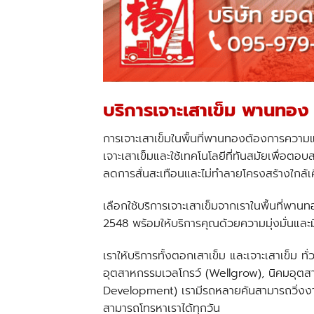
บริการเจาะเสาเข็ม พานทอง
การเจาะเสาเข็มในพื้นที่พานทองต้องการความแ
เจาะเสาเข็มและใช้เทคโนโลยีที่ทันสมัยเพื่อตอบ
ลดการสั่นสะเทือนและไม่ทำลายโครงสร้างใกล้เคี
เลือกใช้บริการเจาะเสาเข็มจากเราในพื้นที่พานท
2548
พร้อมให้บริการคุณด้วยความมุ่งมั่นและ
เราให้บริการทั้งตอกเสาเข็ม แ
ละเจาะเสาเข็ม ท
อุตสาหกรรมเวลโกรว์ (Wellgrow), นิคมอุต
Development)
เรามีรถหลายคันสามารถวิ่งงานไ
สามารถโทรหาเราได้ทุกวัน