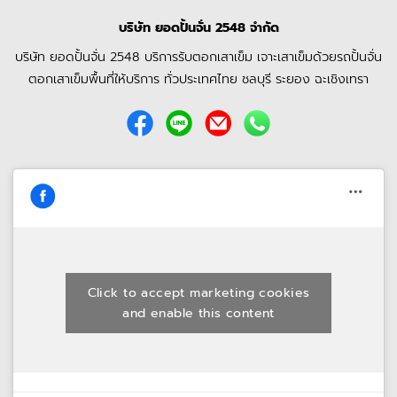
บริษัท ยอดปั้นจั่น
2548
จำกัด
บริษัท ยอดปั้นจั่น
2548
บริการรับตอกเสาเข็ม เจาะเสาเข็มด้วยรถปั้นจั่น
ตอกเสาเข็ม
พื้นที่ให้บริการ ทั่วประเทศไทย ชลบุรี ระยอง ฉะเชิงเทรา
Click to accept marketing cookies
and enable this content