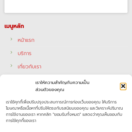
เมนูหลัก
หน้าแรก
บริการ
เกี่ยวกับเรา
ติดต่อเรา
เราให้ความสำคัญกับความเป็น
ส่วนตัวของคุณ
เราใช้คุกกี้เพื่อปรับปรุงประสบการณ์การท่องเว็บของคุณ ให้บริการ
บริการ
โฆษณาหรือเนื้อหาที่ปรับให้ตรงกับรสนิยมของคุณ และวิเคราะห์ปริมาณ
การใช้งานของเรา หากคลิก "ยอมรับทั้งหมด" แสดงว่าคุณเห็นชอบกับ
เสาเข็มเจาะ
การใช้คุกกี้ของเรา
ตอกเสาเข็ม