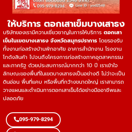
ให้บริการ ตอกเสาเข็มบางเสาธง
บริษัทของเรามีความเชี่ยวชาญในการให้บริการ
ตอกเสา
เข็มในเขตบางเสาธง จังหวัดสมุทรปราการ
โดยรองรับ
ทั้งงานก่อสร้างบ้านพักอาศัย อาคารสำนักงาน โรงงาน
โกดังสินค้า ไปจนถึงโครงการก่อสร้างภาคอุตสาหกรรม
และภาครัฐ ด้วยประสบการณ์มากกว่า 10 ปี เราเข้าใจ
ลักษณะของพื้นที่ในเขตบางเสาธงเป็นอย่างดี ไม่ว่าจะเป็น
ดินอ่อน พื้นที่แคบ หรือพื้นที่กว้างขนาดใหญ่ เราสามารถ
วางแผนและดำเนินการตอกเสาเข็มได้อย่างมืออาชีพและ
ปลอดภัย
095-979-8294